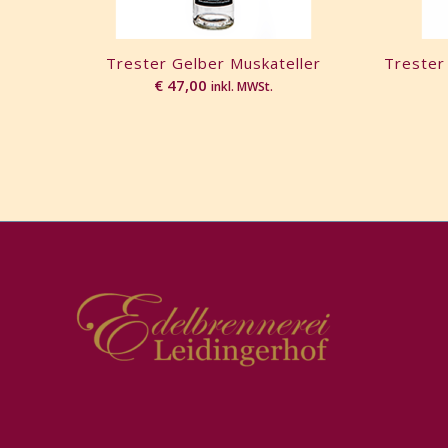
Trester Gelber Muskateller
Trester
€
47,00
inkl. MWSt.