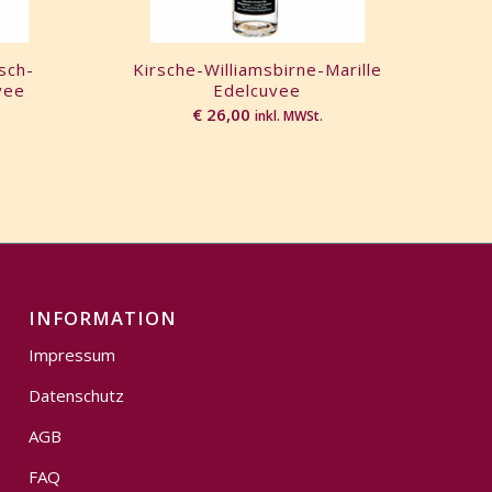
sch-
Kirsche-Williamsbirne-Marille
vee
Edelcuvee
€
26,00
inkl. MWSt.
INFORMATION
Impressum
Datenschutz
AGB
FAQ