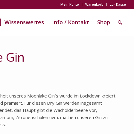
Mein Konto
Warenkorb
zur Kasse
Wissenswertes
Info / Kontakt
Shop
 Gin
nheit unseres Moonlake Gin´s wurde im Lockdown kreiert
ld prämiert. Für diesen Dry Gin werden insgesamt
endet, das Haupt gibt die Wacholderbeere vor,
damom, Zitronenschalen uvm. machen unseren Gin zu
ss.